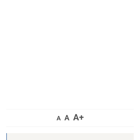
A+
A
A