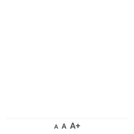
A+
A
A