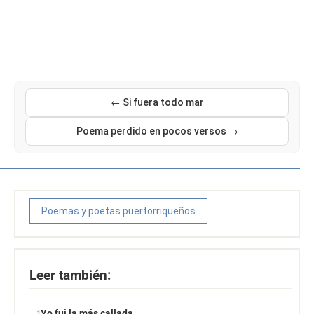
← Si fuera todo mar
Poema perdido en pocos versos →
Poemas y poetas puertorriqueños
Leer también:
Yo fui la más callada