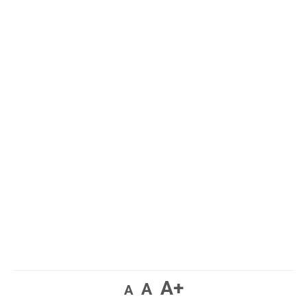
A+
A
A