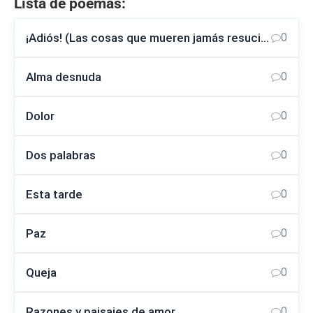
Lista de poemas:
¡Adiós! (Las cosas que mueren jamás resucitan)
0
Alma desnuda
0
Dolor
0
Dos palabras
0
Esta tarde
0
Paz
0
Queja
0
Razones y paisajes de amor
0