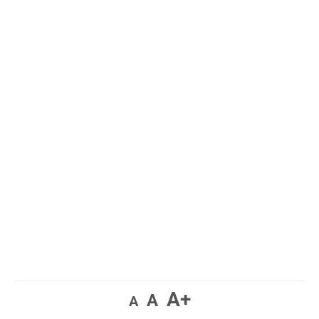
A+
A
A