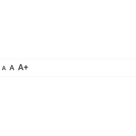
A+
A
A