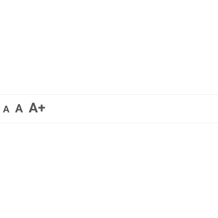
A+
A
A