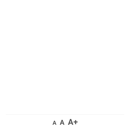
A+
A
A