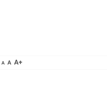
A+
A
A