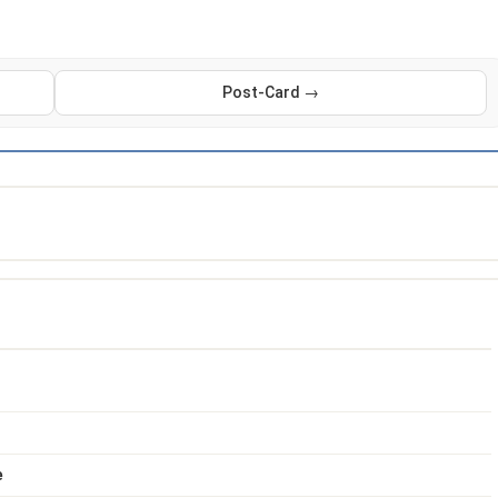
Post-Card →
e