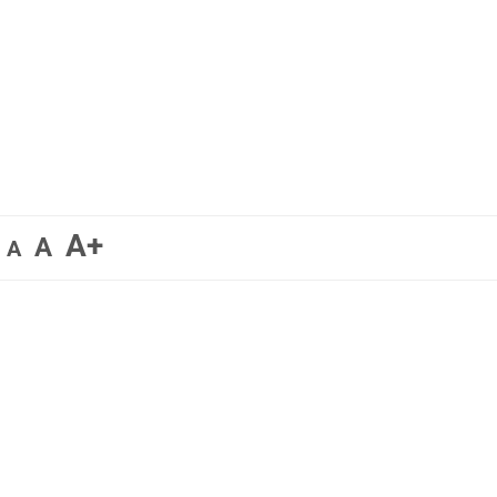
A+
A
A