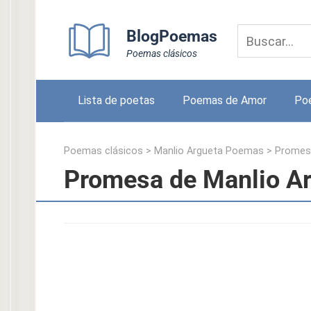
Skip
to
BlogPoemas
content
Poemas clásicos
Lista de poetas
Poemas de Amor
Po
Poemas clásicos
>
Manlio Argueta Poemas
>
Promes
Promesa de Manlio A