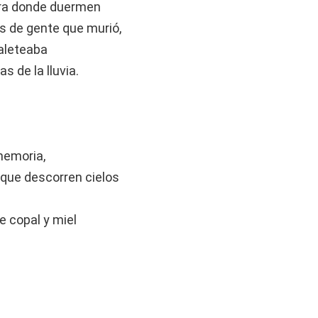
dra donde duermen
s de gente que murió,
aleteaba
s de la lluvia.
memoria,
que descorren cielos
 copal y miel