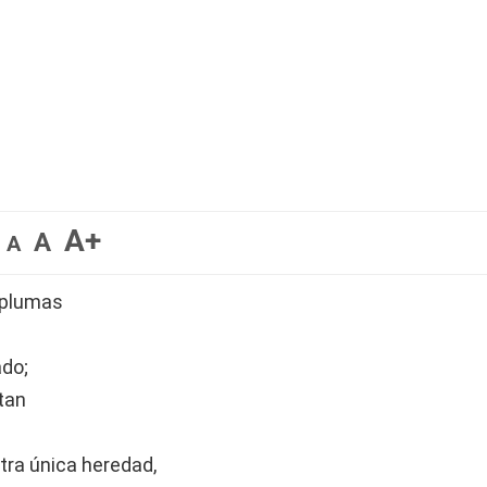
A+
A
A
e plumas
ado;
tan
tra única heredad,