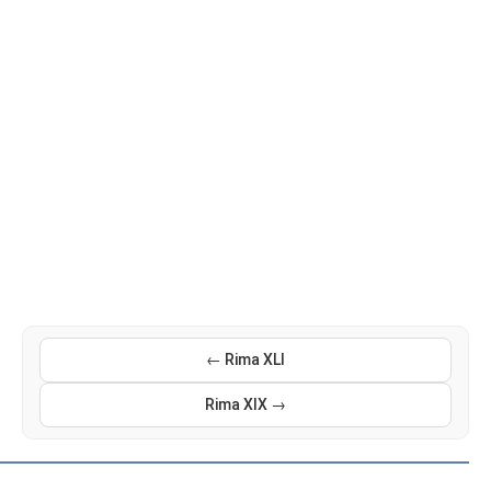
← Rima XLI
Rima XIX →