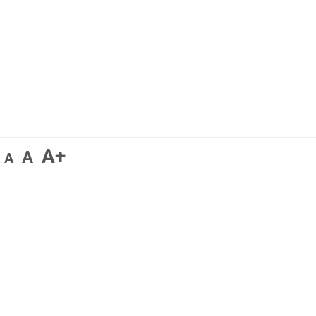
A+
A
A