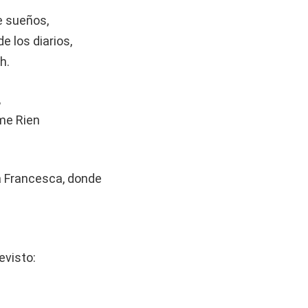
e sueños,
 los diarios,
h.
,
me Rien
la Francesca, donde
evisto: