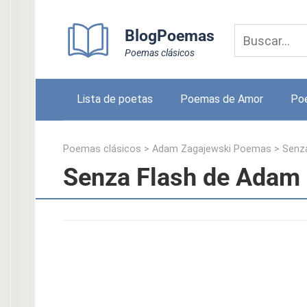
Skip
to
BlogPoemas
content
Poemas clásicos
Lista de poetas
Poemas de Amor
Po
Poemas clásicos
>
Adam Zagajewski Poemas
>
Senza
Senza Flash de Adam