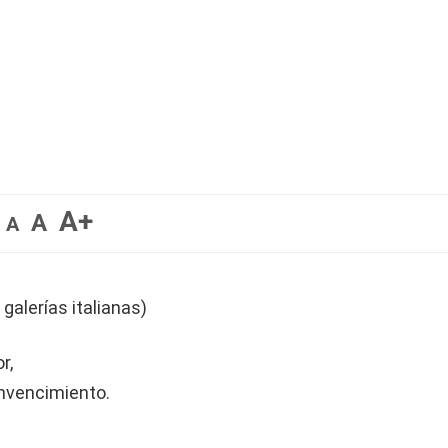
A+
A
A
alerías italianas)
r,
onvencimiento.