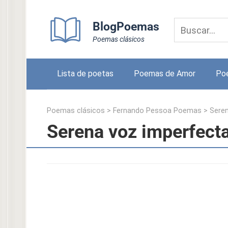
Skip
to
BlogPoemas
content
Poemas clásicos
Lista de poetas
Poemas de Amor
Po
Poemas clásicos
>
Fernando Pessoa Poemas
>
Seren
Serena voz imperfect