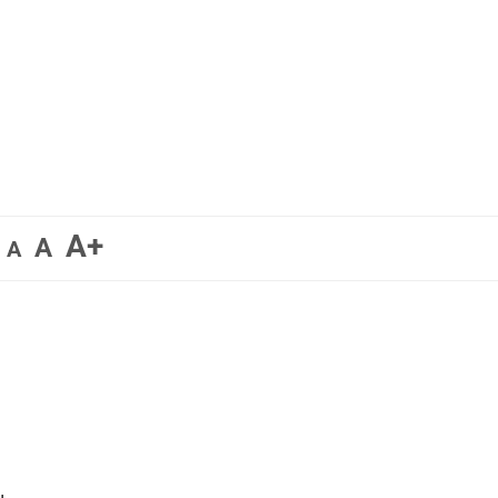
A+
A
A