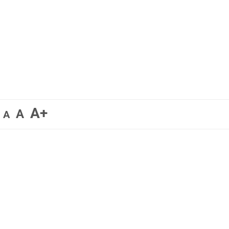
A+
A
A