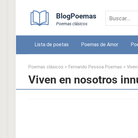
Skip
to
BlogPoemas
content
Poemas clásicos
Lista de poetas
Poemas de Amor
Po
Poemas clásicos
>
Fernando Pessoa Poemas
>
Vive
Viven en nosotros in