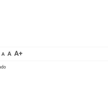
A+
A
A
ado