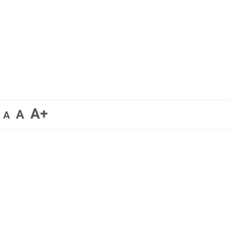
A+
A
A