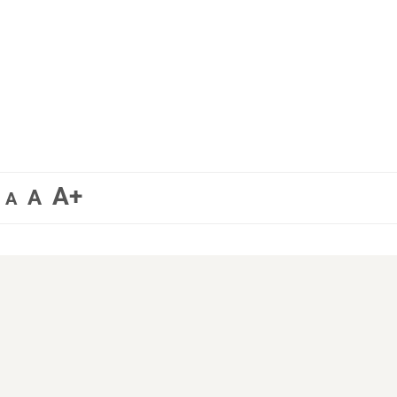
A+
A
A