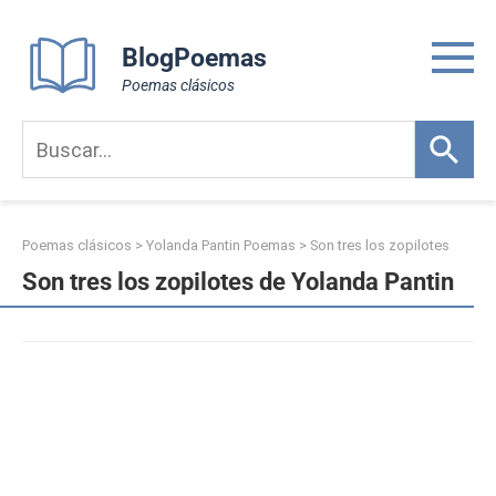
Skip
to
BlogPoemas
content
Poemas clásicos
Poemas clásicos
>
Yolanda Pantin Poemas
>
Son tres los zopilotes
Son tres los zopilotes de Yolanda Pantin