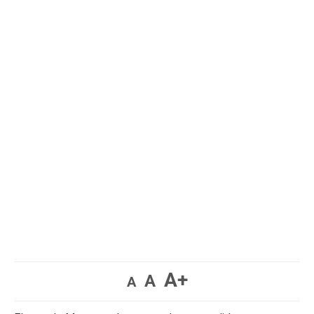
A+
A
A