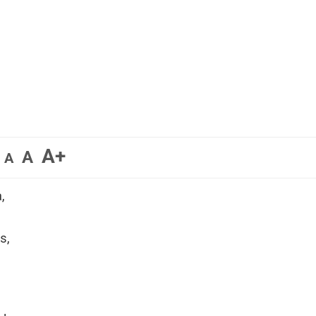
A+
A
A
,
s,