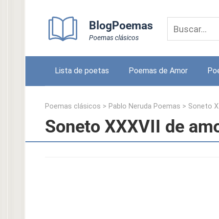
Skip
to
BlogPoemas
content
Poemas clásicos
Lista de poetas
Poemas de Amor
Po
Poemas clásicos
>
Pablo Neruda Poemas
>
Soneto X
Soneto XXXVII de amo