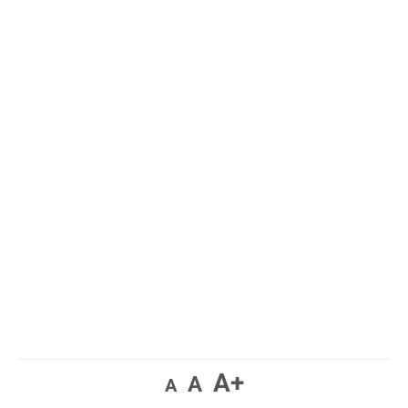
A+
A
A