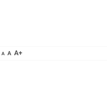
A+
A
A