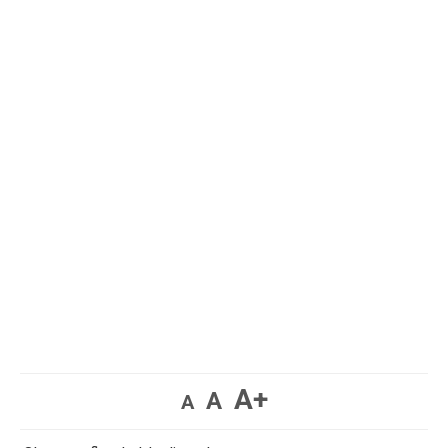
A+
A
A