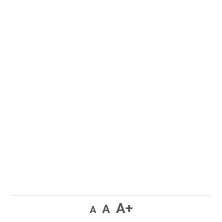
A+
A
A