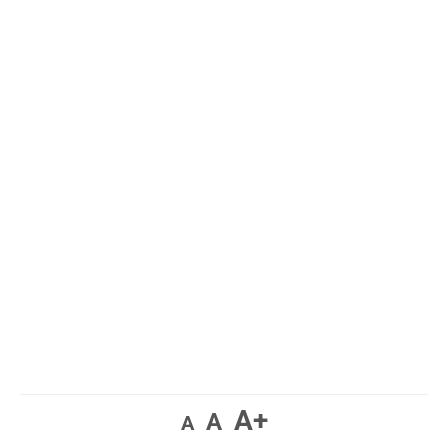
A+
A
A