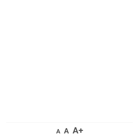
A+
A
A