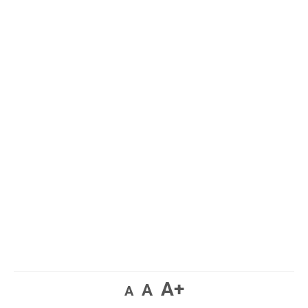
A+
A
A