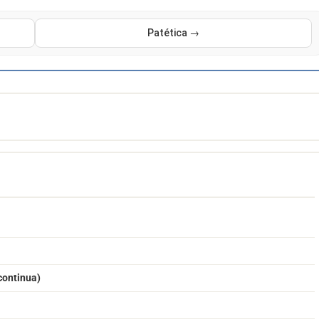
Patética →
continua)