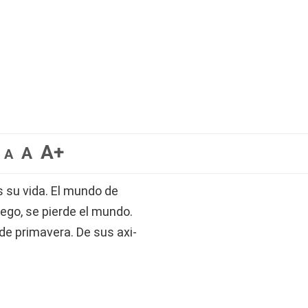
A+
A
A
es su vida. El mundo de
uego, se pierde el mundo.
 de primavera. De sus axi-