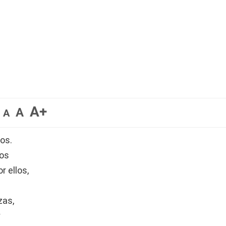
A+
A
A
os.
los
r ellos,
zas,
y