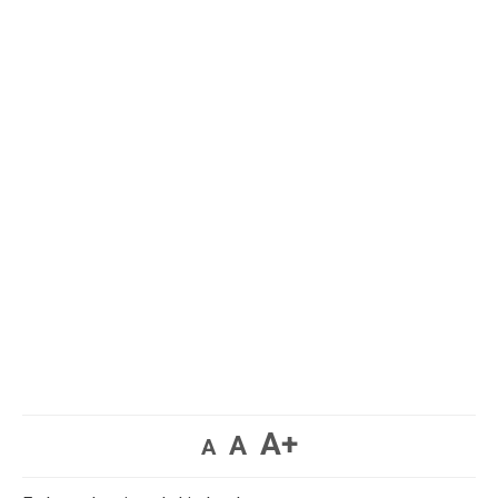
A+
A
A