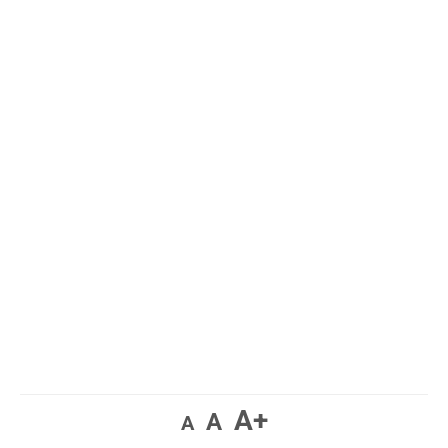
A+
A
A