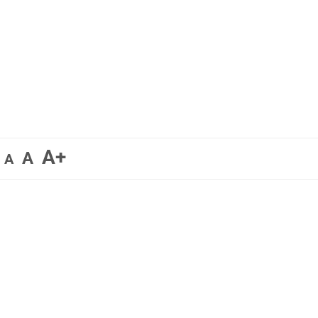
A+
A
A