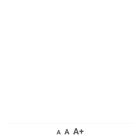
A+
A
A