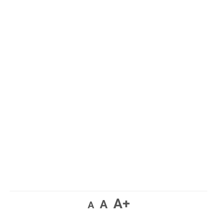
A+
A
A