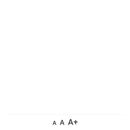
A+
A
A