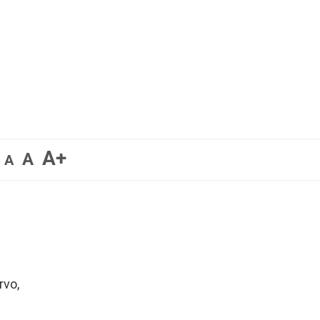
A+
A
A
rvo,