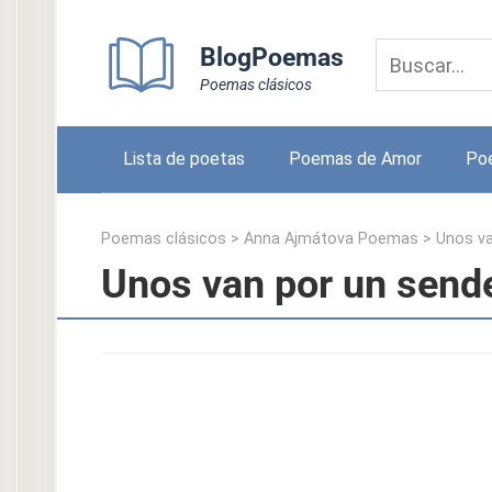
Skip
to
BlogPoemas
content
Poemas clásicos
Lista de poetas
Poemas de Amor
Po
Poemas clásicos
>
Anna Ajmátova Poemas
>
Unos va
Unos van por un send