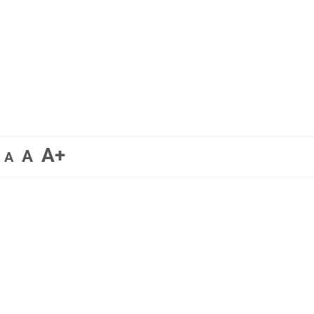
A+
A
A