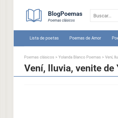
Skip
to
BlogPoemas
content
Poemas clásicos
Lista de poetas
Poemas de Amor
Po
Poemas clásicos
>
Yolanda Blanco Poemas
>
Vení, ll
Vení, lluvia, venite d