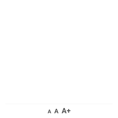
A+
A
A