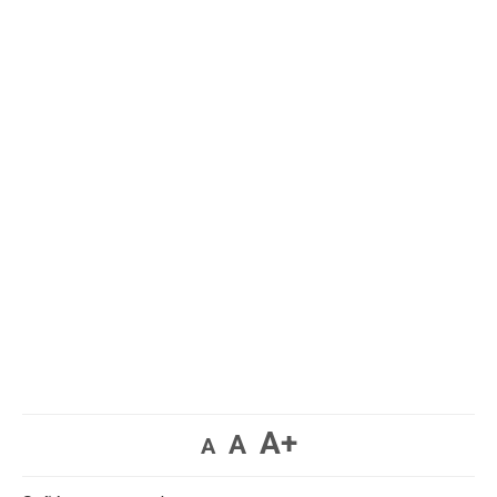
A+
A
A