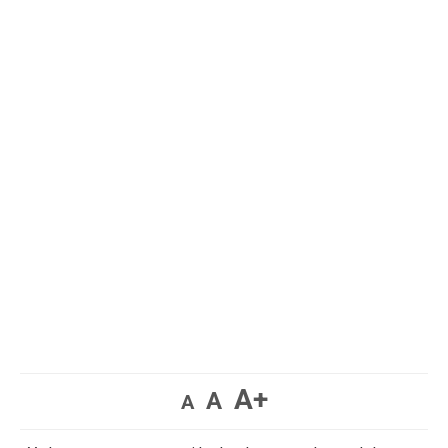
A+
A
A