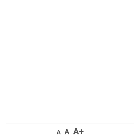
A+
A
A