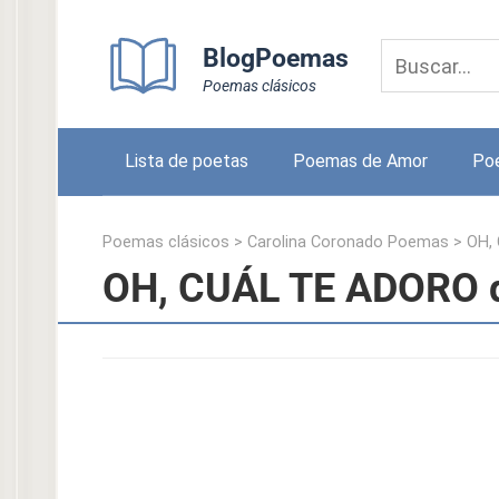
Skip
to
BlogPoemas
content
Poemas clásicos
Lista de poetas
Poemas de Amor
Po
Poemas clásicos
>
Carolina Coronado Poemas
>
OH,
OH, CUÁL TE ADORO d