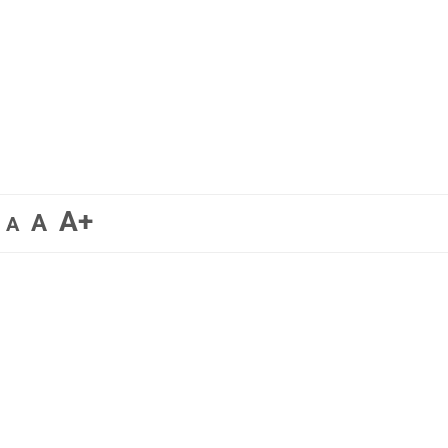
A+
A
A