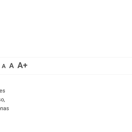
A+
A
A
des
so,
onas