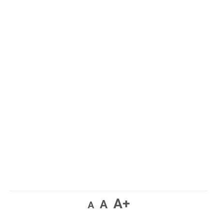
A+
A
A