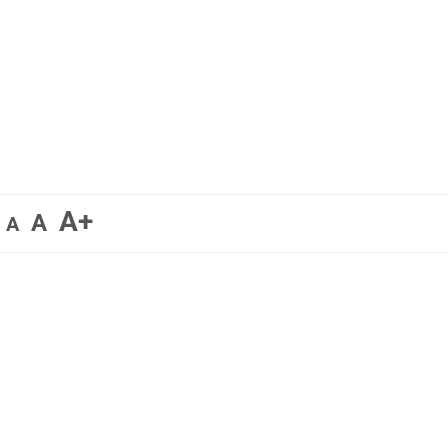
A+
A
A