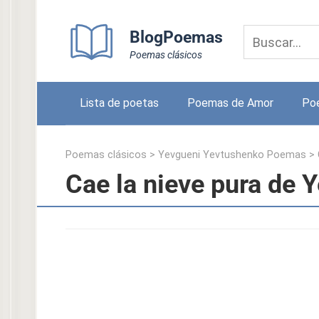
Skip
to
BlogPoemas
content
Poemas clásicos
Lista de poetas
Poemas de Amor
Po
Poemas clásicos
>
Yevgueni Yevtushenko Poemas
>
Cae la nieve pura de