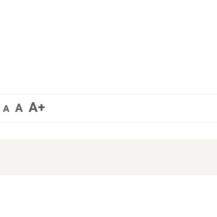
A+
A
A