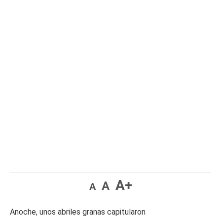
A+
A
A
Anoche, unos abriles granas capitularon