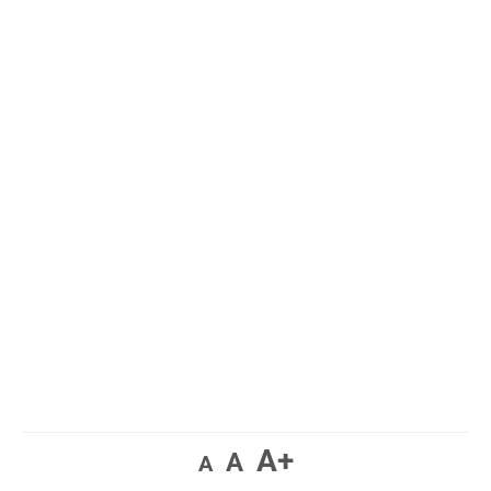
A+
A
A